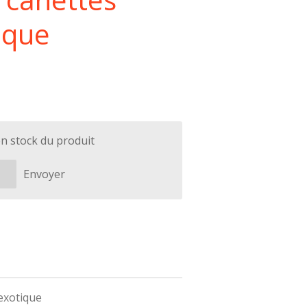
ique
en stock du produit
Envoyer
exotique