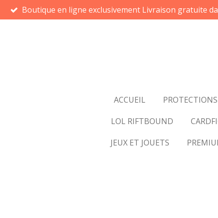
Boutique en ligne exclusivement Livraison gratuite d
Passer
au
contenu
principal
ACCUEIL
PROTECTIONS
LOL RIFTBOUND
CARDFI
JEUX ET JOUETS
PREMI