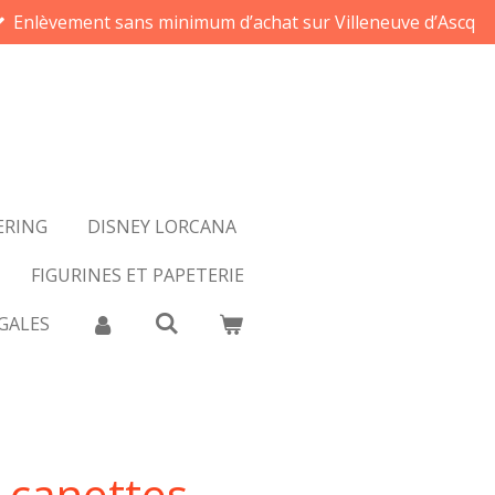
Enlèvement sans minimum d’achat sur Villeneuve d’Ascq
ERING
DISNEY LORCANA
FIGURINES ET PAPETERIE
GALES
 canettes