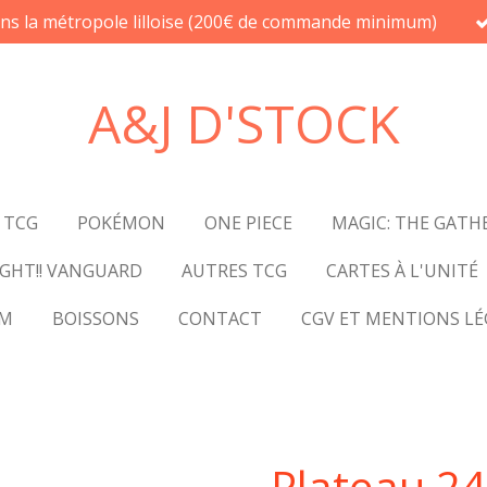
ans la métropole lilloise (200€ de commande minimum)
A&J D'STOCK
 TCG
POKÉMON
ONE PIECE
MAGIC: THE GATH
GHT!! VANGUARD
AUTRES TCG
CARTES À L'UNITÉ
UM
BOISSONS
CONTACT
CGV ET MENTIONS LÉ
Plateau 24