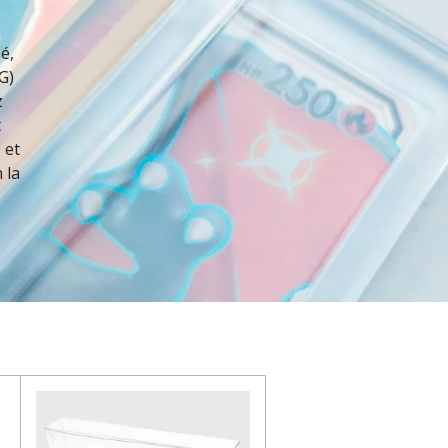
é,
G)
z
t
 et
 la