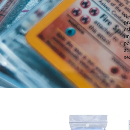
Qu
pr
es
un
po
ac
sé