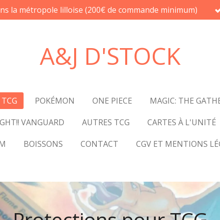
ans la métropole lilloise (200€ de commande minimum)
A&J D'STOCK
 TCG
POKÉMON
ONE PIECE
MAGIC: THE GATH
GHT!! VANGUARD
AUTRES TCG
CARTES À L'UNITÉ
UM
BOISSONS
CONTACT
CGV ET MENTIONS LÉ
Protections pour TCG