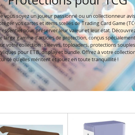
e vous soyez un joueur passionné ou un collectionneur avis
otéger vos cartes et items scellés de Trading Card Game (TC
t essentiel pour préserver leur valeur et leur état. Découvre
e large gamme d’articles de protection, conçus spécialemen
ur votre collection : sleeves, toploaders, protections souples
ryliques pour ETB, display et bundle. Offrez à votre collection
curité qu’elles méritent et jouez en toute tranquillité !