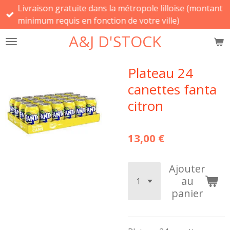
Livraison gratuite dans la métropole lilloise (montant
Passer
minimum requis en fonction de votre ville)
au
contenu
A&J D'STOCK
principal
Plateau 24
canettes fanta
citron
13,00 €
Ajouter
au
panier