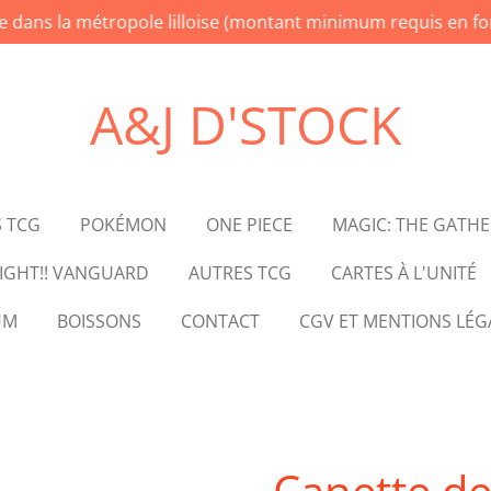
te dans la métropole lilloise (montant minimum requis en fon
A&J D'STOCK
 TCG
POKÉMON
ONE PIECE
MAGIC: THE GATH
IGHT!! VANGUARD
AUTRES TCG
CARTES À L'UNITÉ
UM
BOISSONS
CONTACT
CGV ET MENTIONS LÉG
Canette de