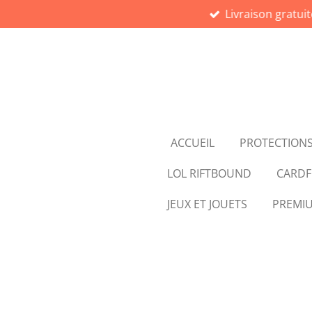
Livraison gratui
Passer
au
contenu
principal
ACCUEIL
PROTECTIONS
LOL RIFTBOUND
CARDF
JEUX ET JOUETS
PREMI