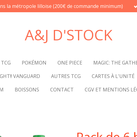
ans la métropole lilloise (200€ de commande minimum)
A&J D'STOCK
 TCG
POKÉMON
ONE PIECE
MAGIC: THE GATH
GHT!! VANGUARD
AUTRES TCG
CARTES À L'UNITÉ
UM
BOISSONS
CONTACT
CGV ET MENTIONS LÉ
Pack de 6 