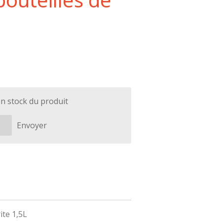
en stock du produit
Envoyer
ite 1,5L