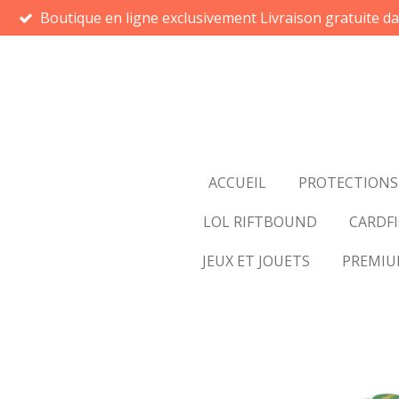
Boutique en ligne exclusivement Livraison gratuite d
Passer
au
contenu
principal
ACCUEIL
PROTECTIONS
LOL RIFTBOUND
CARDFI
JEUX ET JOUETS
PREMI