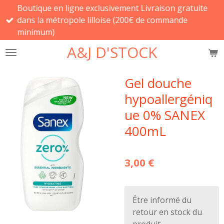
Boutique en ligne exclusivement Livraison gratuite
Passer
dans la métropole lilloise (200€ de commande
au
minimum)
contenu
principal
A&J D'STOCK
Gel douche
hypoallergéniq
ue 0% SANEX
400mL
3,00 €
Être informé du
retour en stock du