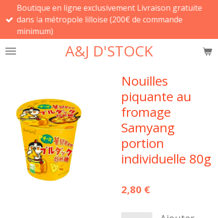
Boutique en ligne exclusivement Livraison gratuite
Passer
dans la métropole lilloise (200€ de commande
au
minimum)
contenu
principal
A&J D'STOCK
Nouilles
piquante au
fromage
Samyang
portion
individuelle 80g
2,80 €