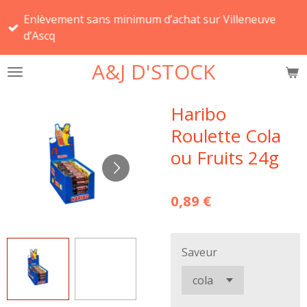
Passer
Enlèvement sans minimum d’achat sur Villeneuve
au
d’Ascq
contenu
principal
A&J D'STOCK
Haribo
Roulette Cola
ou Fruits 24g
0,89 €
Saveur