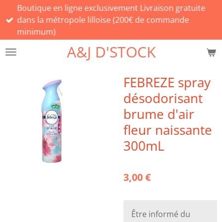
Boutique en ligne exclusivement Livraison gratuite
Passer
dans la métropole lilloise (200€ de commande
au
minimum)
contenu
principal
A&J D'STOCK
FEBREZE spray
désodorisant
brume d'air
fleur naissante
300mL
3,00 €
Être informé du