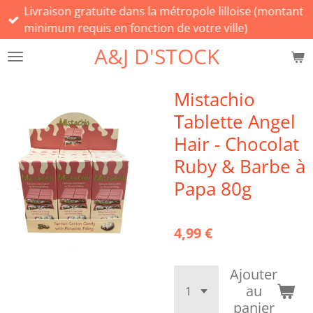
Livraison gratuite dans la métropole lilloise (montant
Passer
minimum requis en fonction de votre ville)
au
contenu
A&J D'STOCK
principal
Mistachio
Tablette Angel
Hair - Chocolat
Ruby & Barbe à
Papa 80g
4,99 €
Ajouter
au
panier