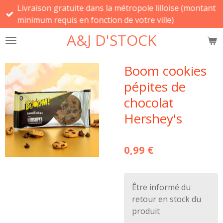
Livraison gratuite dans la métropole lilloise (montant
Passer
minimum requis en fonction de votre ville)
au
contenu
A&J D'STOCK
principal
Boom cookies
pépites de
chocolat
Hershey's
0,99 €
Être informé du
retour en stock du
produit