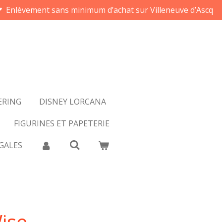
Enlèvement sans minimum d’achat sur Villeneuve d’Ascq
ERING
DISNEY LORCANA
FIGURINES ET PAPETERIE
GALES
ise -