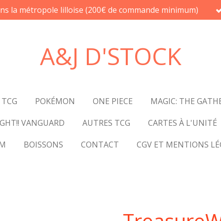
ans la métropole lilloise (200€ de commande minimum)
A&J D'STOCK
 TCG
POKÉMON
ONE PIECE
MAGIC: THE GATH
GHT!! VANGUARD
AUTRES TCG
CARTES À L'UNITÉ
UM
BOISSONS
CONTACT
CGV ET MENTIONS LÉ
TreasureW