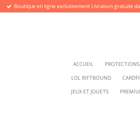
Boutique en ligne exclusivement Livraison gratuite d
Passer
au
contenu
principal
ACCUEIL
PROTECTIONS
LOL RIFTBOUND
CARDFI
JEUX ET JOUETS
PREMI