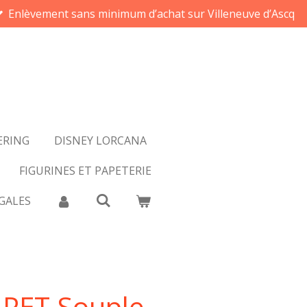
Enlèvement sans minimum d’achat sur Villeneuve d’Ascq
ERING
DISNEY LORCANA
FIGURINES ET PAPETERIE
GALES
 PET Souple -