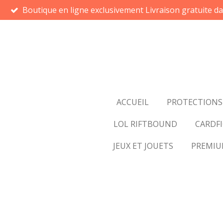
Boutique en ligne exclusivement Livraison gratuite d
Passer
au
contenu
principal
ACCUEIL
PROTECTIONS
LOL RIFTBOUND
CARDFI
JEUX ET JOUETS
PREMI