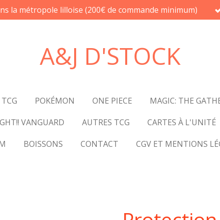
ans la métropole lilloise (200€ de commande minimum)
A&J D'STOCK
 TCG
POKÉMON
ONE PIECE
MAGIC: THE GATH
GHT!! VANGUARD
AUTRES TCG
CARTES À L'UNITÉ
UM
BOISSONS
CONTACT
CGV ET MENTIONS LÉ
Protection