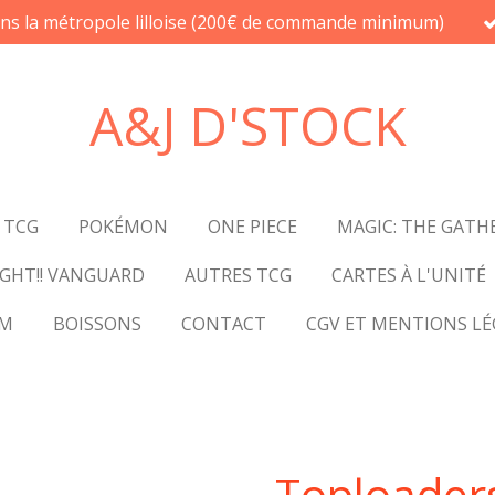
ans la métropole lilloise (200€ de commande minimum)
A&J D'STOCK
 TCG
POKÉMON
ONE PIECE
MAGIC: THE GATH
GHT!! VANGUARD
AUTRES TCG
CARTES À L'UNITÉ
UM
BOISSONS
CONTACT
CGV ET MENTIONS LÉ
Toploader