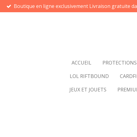
Boutique en ligne exclusivement Livraison gratuite d
Passer
au
contenu
principal
ACCUEIL
PROTECTIONS
LOL RIFTBOUND
CARDFI
JEUX ET JOUETS
PREMI