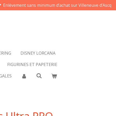
Enlèvement sans minimum d’achat sur Villeneuve d’Ascq
ERING
DISNEY LORCANA
FIGURINES ET PAPETERIE
GALES
s Ultra PRO