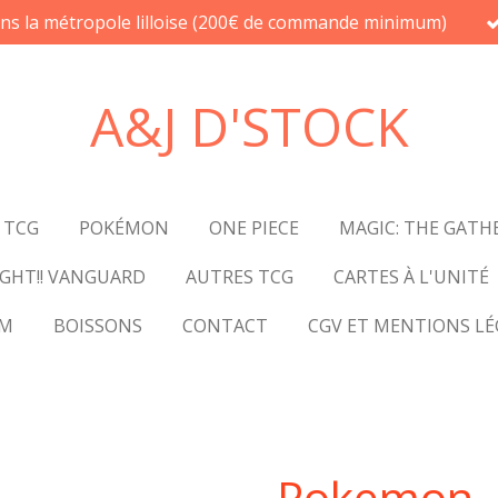
ans la métropole lilloise (200€ de commande minimum)
A&J D'STOCK
 TCG
POKÉMON
ONE PIECE
MAGIC: THE GATH
GHT!! VANGUARD
AUTRES TCG
CARTES À L'UNITÉ
UM
BOISSONS
CONTACT
CGV ET MENTIONS LÉ
Pokemon -