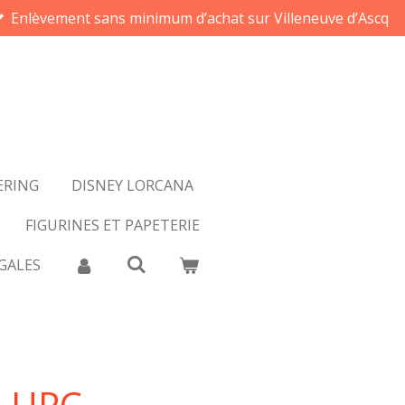
Enlèvement sans minimum d’achat sur Villeneuve d’Ascq
ERING
DISNEY LORCANA
FIGURINES ET PAPETERIE
GALES
 UPC -