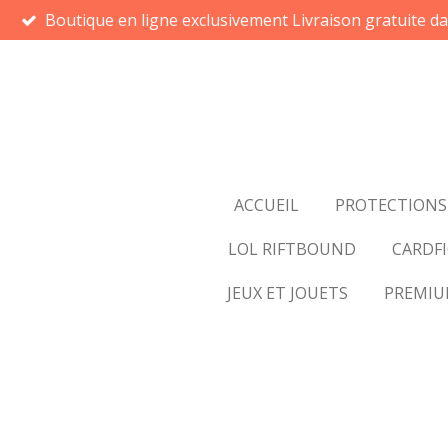
Boutique en ligne exclusivement Livraison gratuite d
Passer
au
contenu
principal
ACCUEIL
PROTECTIONS
LOL RIFTBOUND
CARDFI
JEUX ET JOUETS
PREMI