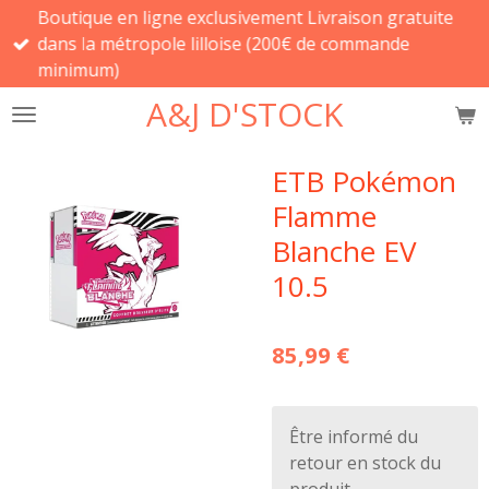
Boutique en ligne exclusivement Livraison gratuite
Passer
dans la métropole lilloise (200€ de commande
au
minimum)
contenu
principal
A&J D'STOCK
ETB Pokémon
Flamme
Blanche EV
10.5
85,99 €
Être informé du
retour en stock du