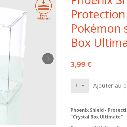
Protectio
Pokémon s
Box Ultim
3,99 €
Ajouter au p
Phoenix Shield - Protec
"Crystal Box Ultimate"