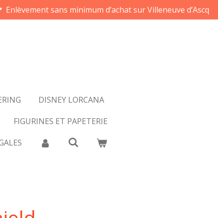
Enlèvement sans minimum d’achat sur Villeneuve d’Ascq
ERING
DISNEY LORCANA
FIGURINES ET PAPETERIE
GALES
ield -