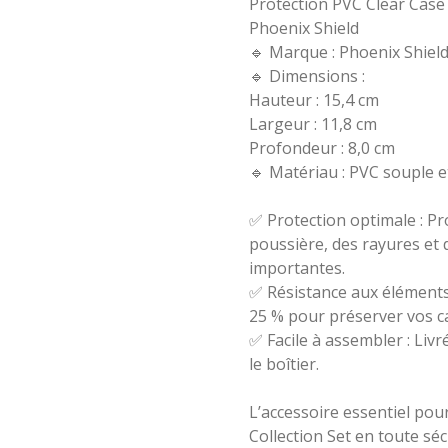
Protection PVC Clear Cas
Phoenix Shield
🔹 Marque : Phoenix Shield
🔹 Dimensions :
Hauteur : 15,4 cm
Largeur : 11,8 cm
Profondeur : 8,0 cm
🔹 Matériau : PVC souple 
✅ Protection optimale : Pr
poussière, des rayures et 
importantes.
✅ Résistance aux éléments
25 % pour préserver vos ca
✅ Facile à assembler : Livr
le boîtier.
L’accessoire essentiel pou
Collection Set en toute sécu