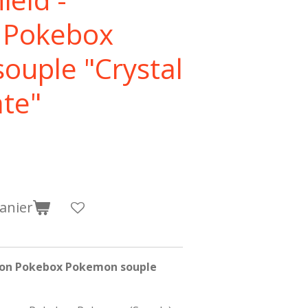
n Pokebox
ouple "Crystal
ate"
anier
tion Pokebox Pokemon souple