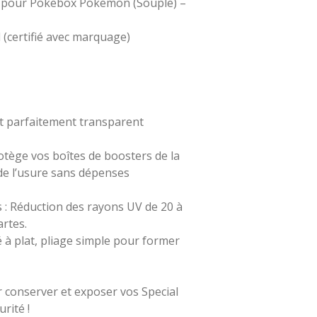
e pour Pokebox Pokemon (Souple) –
 (certifié avec marquage)
et parfaitement transparent
otège vos boîtes de boosters de la
de l’usure sans dépenses
 : Réduction des rayons UV de 20 à
rtes.
é à plat, pliage simple pour former
r conserver et exposer vos Special
rité !