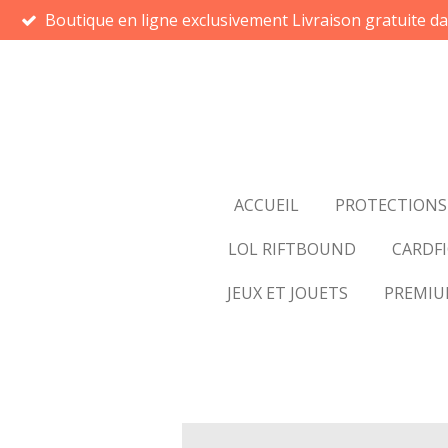
Boutique en ligne exclusivement Livraison gratuite d
Passer
au
contenu
principal
ACCUEIL
PROTECTIONS
LOL RIFTBOUND
CARDFI
JEUX ET JOUETS
PREMI