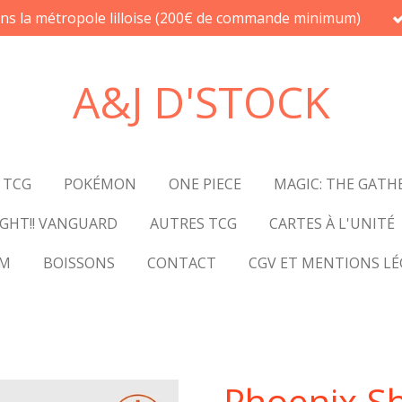
ans la métropole lilloise (200€ de commande minimum)
A&J D'STOCK
 TCG
POKÉMON
ONE PIECE
MAGIC: THE GATH
GHT!! VANGUARD
AUTRES TCG
CARTES À L'UNITÉ
UM
BOISSONS
CONTACT
CGV ET MENTIONS LÉ
Phoenix Sh