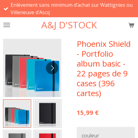
Enlèvement sans minimum d’achat sur Wattignies ou
Passer
Villeneuve d’Ascq
au
contenu
A&J D'STOCK
principal
Phoenix Shield
- Portfolio
album basic -
22 pages de 9
cases (396
cartes)
15,99 €
couleur