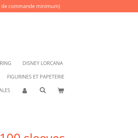
(200€ de commande minimum)
ERING
DISNEY LORCANA
FIGURINES ET PAPETERIE
ALES
100 sleeves