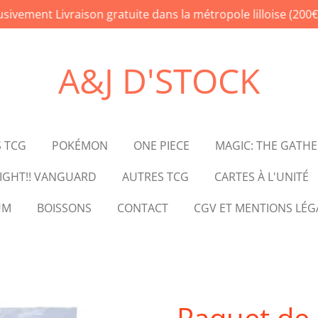
lusivement Livraison gratuite dans la métropole lilloise 
A&J D'STOCK
 TCG
POKÉMON
ONE PIECE
MAGIC: THE GATH
IGHT!! VANGUARD
AUTRES TCG
CARTES À L'UNITÉ
UM
BOISSONS
CONTACT
CGV ET MENTIONS LÉG
Paquet de 