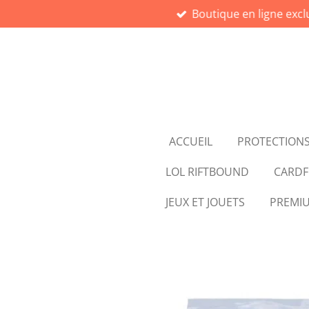
Boutique en ligne exc
Passer
au
contenu
principal
ACCUEIL
PROTECTIONS
LOL RIFTBOUND
CARDF
JEUX ET JOUETS
PREMI