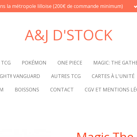
ans la métropole lilloise (200€ de commande minimum)
A&J D'STOCK
 TCG
POKÉMON
ONE PIECE
MAGIC: THE GATH
GHT!! VANGUARD
AUTRES TCG
CARTES À L'UNITÉ
UM
BOISSONS
CONTACT
CGV ET MENTIONS LÉ
Magic The 