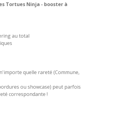
es Tortues Ninja - booster à
ring au total
hiques
de n'importe quelle rareté (Commune,
 bordures ou showcase) peut parfois
reté correspondante !