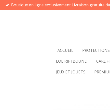
Boutique en ligne exclusivement Livraison gratuite d
Passer
au
contenu
principal
ACCUEIL
PROTECTIONS
LOL RIFTBOUND
CARDFI
JEUX ET JOUETS
PREMI