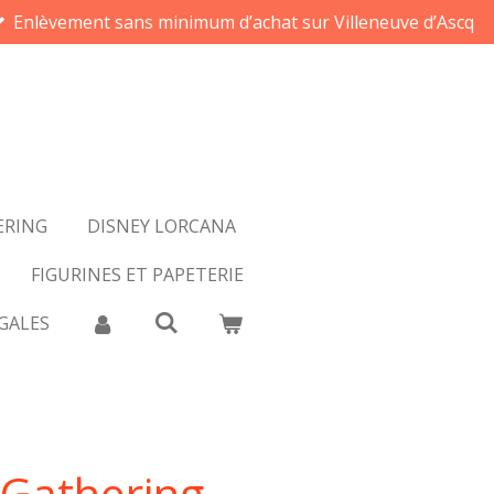
Enlèvement sans minimum d’achat sur Villeneuve d’Ascq
ERING
DISNEY LORCANA
FIGURINES ET PAPETERIE
GALES
Gathering -