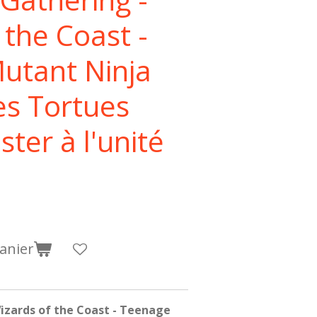
 the Coast -
utant Ninja
Les Tortues
ster à l'unité
anier
izards of the Coast - Teenage