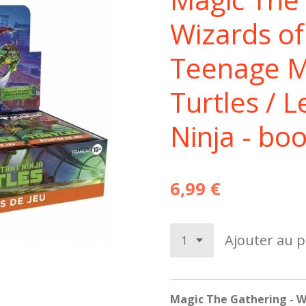
Wizards of
Teenage M
Turtles / 
Ninja - boo
6,99 €
Ajouter au p
Magic The Gathering - W