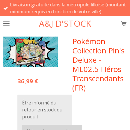
Livraison gratuite dans la métropole lilloise (montant
Passer
minimum requis en fonction de votre ville)
au
contenu
A&J D'STOCK
principal
Pokémon -
Collection Pin's
Deluxe -
ME02.5 Héros
Transcendants
36,99 €
(FR)
Être informé du
retour en stock du
produit