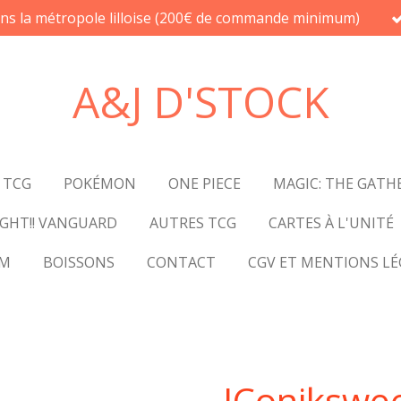
ans la métropole lilloise (200€ de commande minimum)
A&J D'STOCK
 TCG
POKÉMON
ONE PIECE
MAGIC: THE GATH
GHT!! VANGUARD
AUTRES TCG
CARTES À L'UNITÉ
UM
BOISSONS
CONTACT
CGV ET MENTIONS LÉ
IConikswee