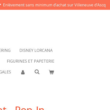
Enlèvement sans minimum d’achat sur Villeneuve d’Ascq
ERING
DISNEY LORCANA
FIGURINES ET PAPETERIE
GALES
t - Pop-In