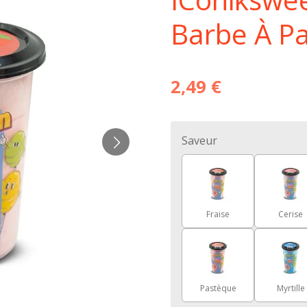
Barbe À Pa
2,49 €
Saveur
Fraise
Cerise
Pastèque
Myrtille