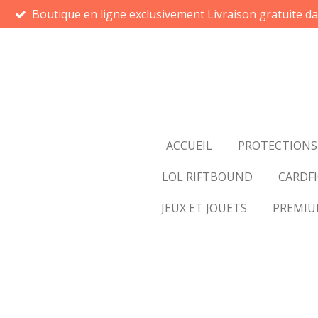
Boutique en ligne exclusivement Livraison gratuite d
Passer
au
contenu
principal
ACCUEIL
PROTECTIONS
LOL RIFTBOUND
CARDFI
JEUX ET JOUETS
PREMI