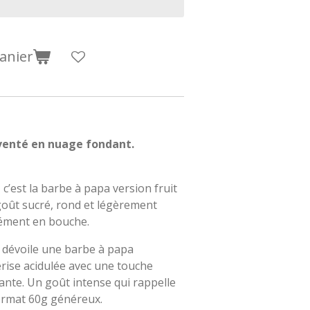
anier
nventé en nuage fondant.
 c’est la barbe à papa version fruit
goût sucré, rond et légèrement
nément en bouche.
e dévoile une barbe à papa
rise acidulée avec une touche
ante. Un goût intense qui rappelle
ormat 60g généreux.