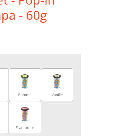
pa - 60g
Pomme
Vanille
Framboise