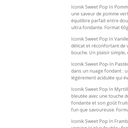
Iconik Sweet Pop In Pomme 
une saveur de pomme verte
équilibre parfait entre do
ultra fondante. Format 60g
Iconik Sweet Pop In Vanill
délicat et réconfortant de
bouche. Un plaisir simple,
Iconik Sweet Pop-In Pastèq
dans un nuage fondant : u
légèrement acidulée qui é
Iconik Sweet Pop In Myrtil
bleutée avec une touche de
fondante et son goût frui
fun que savoureuse. Form
Iconik Sweet Pop In Frambo
version la plus fruitée : f