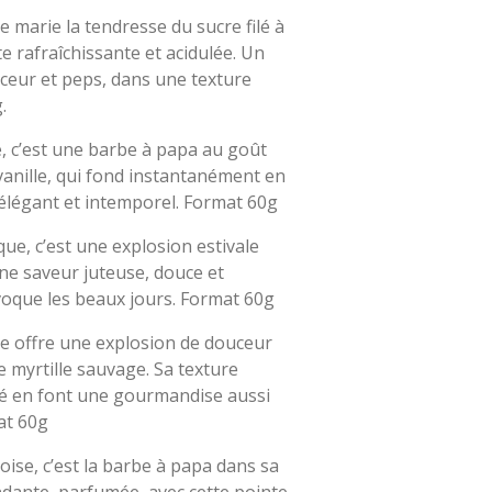
marie la tendresse du sucre filé à
 rafraîchissante et acidulée. Un
uceur et peps, dans une texture
.
e, c’est une barbe à papa au goût
 vanille, qui fond instantanément en
 élégant et intemporel. Format 60g
ue, c’est une explosion estivale
ne saveur juteuse, douce et
voque les beaux jours. Format 60g
le offre une explosion de douceur
 myrtille sauvage. Sa texture
té en font une gourmandise aussi
at 60g
ise, c’est la barbe à papa dans sa
ondante, parfumée, avec cette pointe