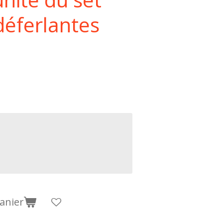
 déferlantes
anier