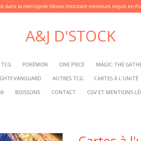
te dans la métropole lilloise (montant minimum requis en fon
A&J D'STOCK
 TCG
POKÉMON
ONE PIECE
MAGIC: THE GATH
GHT!! VANGUARD
AUTRES TCG
CARTES À L'UNITÉ
UM
BOISSONS
CONTACT
CGV ET MENTIONS LÉ
Cartes à l'