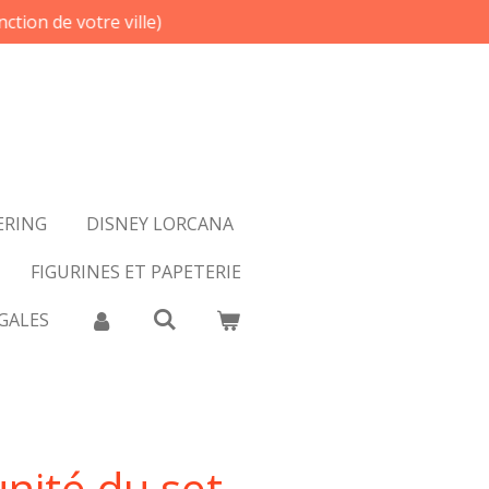
ction de votre ville)
ERING
DISNEY LORCANA
FIGURINES ET PAPETERIE
GALES
unité du set