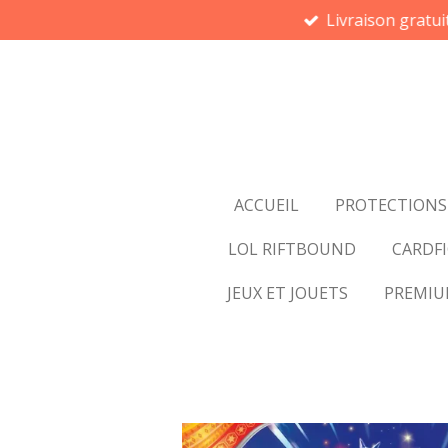
Livraison gratui
Passer
au
contenu
principal
ACCUEIL
PROTECTIONS
LOL RIFTBOUND
CARDFI
JEUX ET JOUETS
PREMI